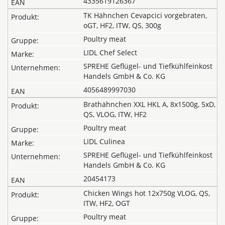
4335619126367
TK Hähnchen Cevapcici vorgebraten,
oGT, HF2, ITW, QS, 300g
Poultry meat
LIDL Chef Select
SPREHE Geflügel- und Tiefkühlfeinkost
Handels GmbH & Co. KG
4056489997030
Brathähnchen XXL HKL A, 8x1500g, 5xD,
QS, VLOG, ITW, HF2
Poultry meat
LIDL Culinea
SPREHE Geflügel- und Tiefkühlfeinkost
Handels GmbH & Co. KG
20454173
Chicken Wings hot 12x750g VLOG, QS,
ITW, HF2, OGT
Poultry meat