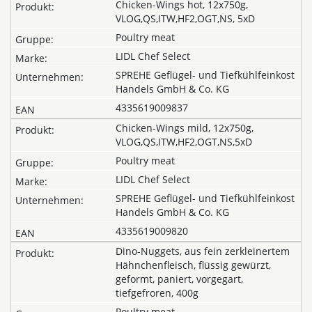
Chicken-Wings hot, 12x750g,
VLOG,QS,ITW,HF2,OGT,NS, 5xD
Poultry meat
LIDL Chef Select
SPREHE Geflügel- und Tiefkühlfeinkost
Handels GmbH & Co. KG
4335619009837
Chicken-Wings mild, 12x750g,
VLOG,QS,ITW,HF2,OGT,NS,5xD
Poultry meat
LIDL Chef Select
SPREHE Geflügel- und Tiefkühlfeinkost
Handels GmbH & Co. KG
4335619009820
Dino-Nuggets, aus fein zerkleinertem
Hähnchenfleisch, flüssig gewürzt,
geformt, paniert, vorgegart,
tiefgefroren, 400g
Poultry meat