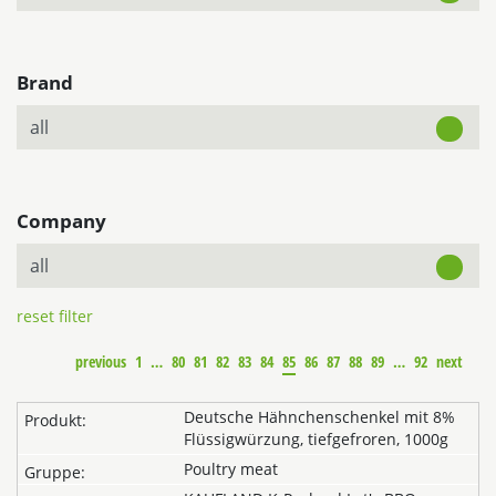
Brand
Company
reset filter
previous
1
…
80
81
82
83
84
85
86
87
88
89
…
92
next
Deutsche Hähnchenschenkel mit 8%
Flüssigwürzung, tiefgefroren, 1000g
Poultry meat