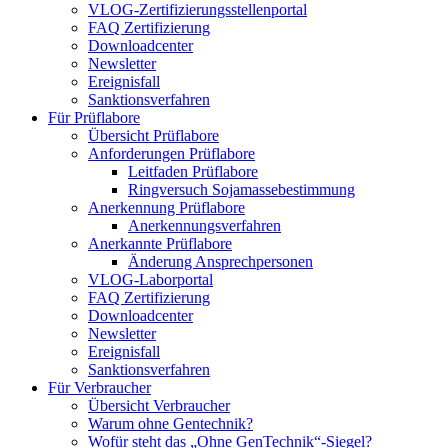
VLOG-Zertifizierungsstellenportal
FAQ Zertifizierung
Downloadcenter
Newsletter
Ereignisfall
Sanktionsverfahren
Für Prüflabore
Übersicht Prüflabore
Anforderungen Prüflabore
Leitfaden Prüflabore
Ringversuch Sojamassebestimmung
Anerkennung Prüflabore
Anerkennungsverfahren
Anerkannte Prüflabore
Änderung Ansprechpersonen
VLOG-Laborportal
FAQ Zertifizierung
Downloadcenter
Newsletter
Ereignisfall
Sanktionsverfahren
Für Verbraucher
Übersicht Verbraucher
Warum ohne Gentechnik?
Wofür steht das „Ohne GenTechnik“-Siegel?