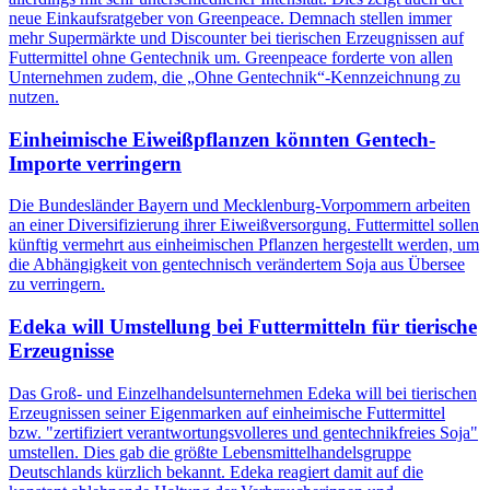
neue Einkaufsratgeber von Greenpeace. Demnach stellen immer
mehr Supermärkte und Discounter bei tierischen Erzeugnissen auf
Futtermittel ohne Gentechnik um. Greenpeace forderte von allen
Unternehmen zudem, die „Ohne Gentechnik“-Kennzeichnung zu
nutzen.
Einheimische Eiweißpflanzen könnten Gentech-
Importe verringern
Die Bundesländer Bayern und Mecklenburg-Vorpommern arbeiten
an einer Diversifizierung ihrer Eiweißversorgung. Futtermittel sollen
künftig vermehrt aus einheimischen Pflanzen hergestellt werden, um
die Abhängigkeit von gentechnisch verändertem Soja aus Übersee
zu verringern.
Edeka will Umstellung bei Futtermitteln für tierische
Erzeugnisse
Das Groß- und Einzelhandelsunternehmen Edeka will bei tierischen
Erzeugnissen seiner Eigenmarken auf einheimische Futtermittel
bzw. "zertifiziert verantwortungsvolleres und gentechnikfreies Soja"
umstellen. Dies gab die größte Lebensmittelhandelsgruppe
Deutschlands kürzlich bekannt. Edeka reagiert damit auf die