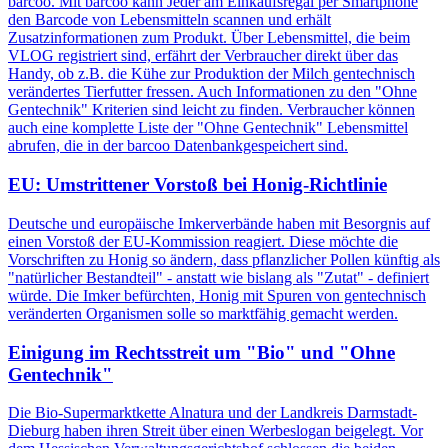
barcoo. Mit barcoo kann Jeder am Einkaufsregal per Smartphone
den Barcode von Lebensmitteln scannen und erhält
Zusatzinformationen zum Produkt. Über Lebensmittel, die beim
VLOG registriert sind, erfährt der Verbraucher direkt über das
Handy, ob z.B. die Kühe zur Produktion der Milch gentechnisch
verändertes Tierfutter fressen. Auch Informationen zu den "Ohne
Gentechnik" Kriterien sind leicht zu finden. Verbraucher können
auch eine komplette Liste der "Ohne Gentechnik" Lebensmittel
abrufen, die in der barcoo Datenbankgespeichert sind.
EU: Umstrittener Vorstoß bei Honig-Richtlinie
Deutsche und europäische Imkerverbände haben mit Besorgnis auf
einen Vorstoß der EU-Kommission reagiert. Diese möchte die
Vorschriften zu Honig so ändern, dass pflanzlicher Pollen künftig als
"natürlicher Bestandteil" - anstatt wie bislang als "Zutat" - definiert
würde. Die Imker befürchten, Honig mit Spuren von gentechnisch
veränderten Organismen solle so marktfähig gemacht werden.
Einigung im Rechtsstreit um "Bio" und "Ohne
Gentechnik"
Die Bio-Supermarktkette Alnatura und der Landkreis Darmstadt-
Dieburg haben ihren Streit über einen Werbeslogan beigelegt. Vor