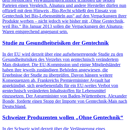
dem Hessischen Verwaltungsgerichtshof schlossen die beiden
Parteien einen Vergleich. Alnatura und andere Hersteller dürfen nun
offiziell mit dem Hinweis „Bio-Recht schließt den Einsatz von
Gentechnik bei Bio-Lebensmitteln aus“ auf den Verpackungen ihrer
Produkte werben – nicht jedoch wie bisher mit „Ohne Gentechnik,
weil Bio.“ Bis Januar 2013 sollen die Verpackungen der Alnatura-
Waren entsprechend angepasst sein.
Studie zu Gesundheitsrisiken der Gentechnik
In der EU wird derzeit über eine aufsehenerregende Studie zu den
Gesundheitsrisiken des Verzehrs von gentechnisch verändertem
Mais diskutiert. Die EU-Kommission und einige Mitgliedsländer
haben ihre jeweils zuständigen Behörden angewiesen, die
Ergebnisse der Studie zu überprüfen. Davon hängen weitere
Konsequenzen ab. Frankreichs Premierminister Ayrault hat
angekündigt, sich gegebenenfalls für ein EU-weites Verbot von
gentechnisch veränderten Inhaltsstoffen für Lebensmittel
einzusetzen. Der Agrarminister von Baden-Württemberg, Alexander
Bonde, forderte einen Stopp der Importe von Gentechnik-Mais nach
Deutschland.
Schweizer Produzenten wollen „Ohne Gentechnik“
In der Schweiz wird derzeit über die Verlängerung eines