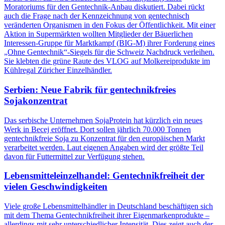
Moratoriums für den Gentechnik-Anbau diskutiert. Dabei rückt
auch die Frage nach der Kennzeichnung von gentechnisch
veränderten Organismen in den Fokus der Öffentlichkeit. Mit einer
Aktion in Supermärkten wollten Mitglieder der Bäuerlichen
Interessen-Gruppe für Marktkampf (BIG-M) ihrer Forderung eines
„Ohne Gentechnik“-Siegels für die Schweiz Nachdruck verleihen.
Sie klebten die grüne Raute des VLOG auf Molkereiprodukte im
Kühlregal Züricher Einzelhändler.
Serbien: Neue Fabrik für gentechnikfreies
Sojakonzentrat
Das serbische Unternehmen SojaProtein hat kürzlich ein neues
Werk in Becej eröffnet. Dort sollen jährlich 70.000 Tonnen
gentechnikfreie Soja zu Konzentrat für den europäischen Markt
verarbeitet werden. Laut eigenen Angaben wird der größte Teil
davon für Futtermittel zur Verfügung stehen.
Lebensmitteleinzelhandel: Gentechnikfreiheit der
vielen Geschwindigkeiten
Viele große Lebensmittelhändler in Deutschland beschäftigen sich
mit dem Thema Gentechnikfreiheit ihrer Eigenmarkenprodukte –
allerdings mit sehr unterschiedlicher Intensität. Dies zeigt auch der