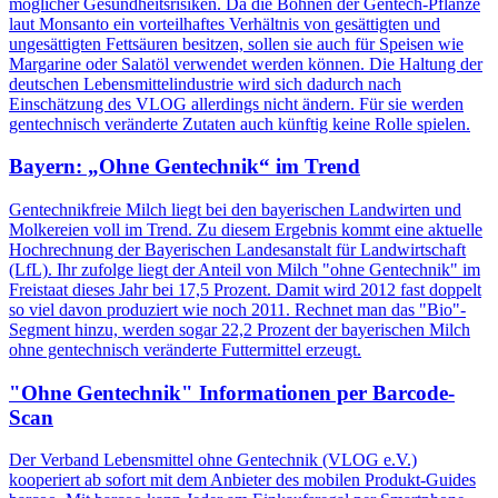
möglicher Gesundheitsrisiken. Da die Bohnen der Gentech-Pflanze
laut Monsanto ein vorteilhaftes Verhältnis von gesättigten und
ungesättigten Fettsäuren besitzen, sollen sie auch für Speisen wie
Margarine oder Salatöl verwendet werden können. Die Haltung der
deutschen Lebensmittelindustrie wird sich dadurch nach
Einschätzung des VLOG allerdings nicht ändern. Für sie werden
gentechnisch veränderte Zutaten auch künftig keine Rolle spielen.
Bayern: „Ohne Gentechnik“ im Trend
Gentechnikfreie Milch liegt bei den bayerischen Landwirten und
Molkereien voll im Trend. Zu diesem Ergebnis kommt eine aktuelle
Hochrechnung der Bayerischen Landesanstalt für Landwirtschaft
(LfL). Ihr zufolge liegt der Anteil von Milch "ohne Gentechnik" im
Freistaat dieses Jahr bei 17,5 Prozent. Damit wird 2012 fast doppelt
so viel davon produziert wie noch 2011. Rechnet man das "Bio"-
Segment hinzu, werden sogar 22,2 Prozent der bayerischen Milch
ohne gentechnisch veränderte Futtermittel erzeugt.
"Ohne Gentechnik" Informationen per Barcode-
Scan
Der Verband Lebensmittel ohne Gentechnik (VLOG e.V.)
kooperiert ab sofort mit dem Anbieter des mobilen Produkt-Guides