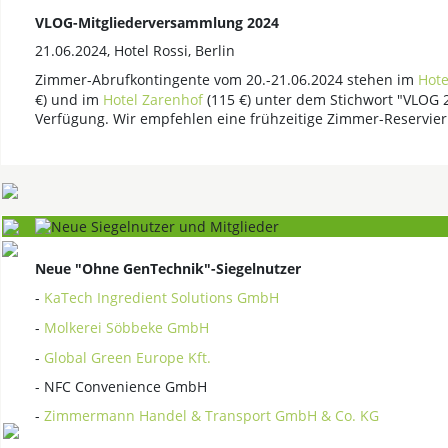
VLOG-Mitgliederversammlung 2024
21.06.2024, Hotel Rossi, Berlin
Zimmer-Abrufkontingente vom 20.-21.06.2024 stehen im
Hote
€) und im
Hotel Zarenhof
(115 €) unter dem Stichwort "VLOG 
Verfügung. Wir empfehlen eine frühzeitige Zimmer-Reservie
Neue "Ohne GenTechnik"-Siegelnutzer
-
KaTech Ingredient Solutions GmbH
-
Molkerei Söbbeke GmbH
-
Global Green Europe Kft.
- NFC Convenience GmbH
-
Zimmermann Handel & Transport GmbH & Co. KG