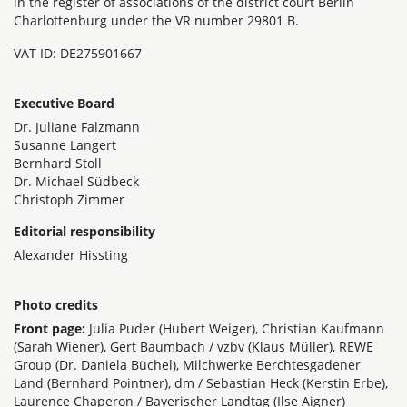
in the register of associations of the district court Berlin
Charlottenburg under the VR number 29801 B.
VAT ID: DE275901667
Executive Board
Dr. Juliane Falzmann
Susanne Langert
Bernhard Stoll
Dr. Michael Südbeck
Christoph Zimmer
Editorial responsibility
Alexander Hissting
Photo credits
Front page:
Julia Puder (Hubert Weiger), Christian Kaufmann
(Sarah Wiener), Gert Baumbach / vzbv (Klaus Müller), REWE
Group (Dr. Daniela Büchel), Milchwerke Berchtesgadener
Land (Bernhard Pointner), dm / Sebastian Heck (Kerstin Erbe),
Laurence Chaperon / Bayerischer Landtag (Ilse Aigner)