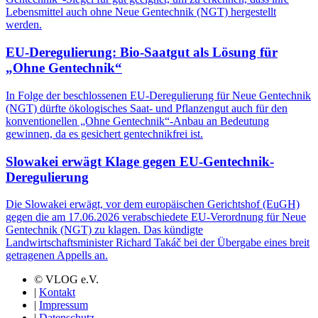
Lebensmittel auch ohne Neue Gentechnik (NGT) hergestellt
werden.
EU-Deregulierung: Bio-Saatgut als Lösung für
„Ohne Gentechnik“
In Folge der beschlossenen EU-Deregulierung für Neue Gentechnik
(NGT) dürfte ökologisches Saat- und Pflanzengut auch für den
konventionellen „Ohne Gentechnik“-Anbau an Bedeutung
gewinnen, da es gesichert gentechnikfrei ist.
Slowakei erwägt Klage gegen EU-Gentechnik-
Deregulierung
Die Slowakei erwägt, vor dem europäischen Gerichtshof (EuGH)
gegen die am 17.06.2026 verabschiedete EU-Verordnung für Neue
Gentechnik (NGT) zu klagen. Das kündigte
Landwirtschaftsminister Richard Takáč bei der Übergabe eines breit
getragenen Appells an.
© VLOG e.V.
|
Kontakt
|
Impressum
|
Datenschutz