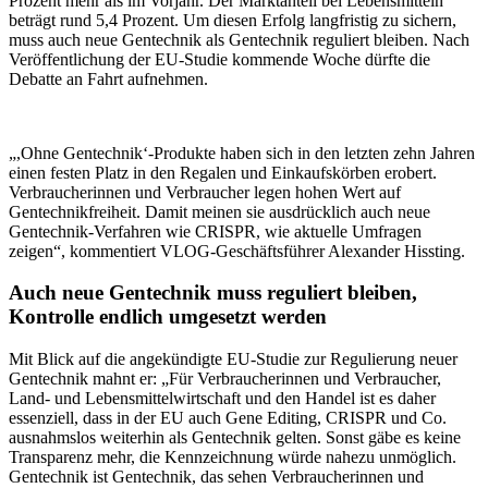
Prozent mehr als im Vorjahr. Der Marktanteil bei Lebensmitteln
beträgt rund 5,4 Prozent. Um diesen Erfolg langfristig zu sichern,
muss auch neue Gentechnik als Gentechnik reguliert bleiben. Nach
Veröffentlichung der EU-Studie kommende Woche dürfte die
Debatte an Fahrt aufnehmen.
„,Ohne Gentechnik‘-Produkte haben sich in den letzten zehn Jahren
einen festen Platz in den Regalen und Einkaufskörben erobert.
Verbraucherinnen und Verbraucher legen hohen Wert auf
Gentechnikfreiheit. Damit meinen sie ausdrücklich auch neue
Gentechnik-Verfahren wie CRISPR, wie aktuelle Umfragen
zeigen“, kommentiert VLOG-Geschäftsführer Alexander Hissting.
Auch neue Gentechnik muss reguliert bleiben,
Kontrolle endlich umgesetzt werden
Mit Blick auf die angekündigte EU-Studie zur Regulierung neuer
Gentechnik mahnt er: „Für Verbraucherinnen und Verbraucher,
Land- und Lebensmittelwirtschaft und den Handel ist es daher
essenziell, dass in der EU auch Gene Editing, CRISPR und Co.
ausnahmslos weiterhin als Gentechnik gelten. Sonst gäbe es keine
Transparenz mehr, die Kennzeichnung würde nahezu unmöglich.
Gentechnik ist Gentechnik, das sehen Verbraucherinnen und