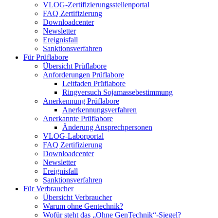
VLOG-Zertifizierungsstellenportal
FAQ Zertifizierung
Downloadcenter
Newsletter
Ereignisfall
Sanktionsverfahren
Für Prüflabore
Übersicht Prüflabore
Anforderungen Prüflabore
Leitfaden Prüflabore
Ringversuch Sojamassebestimmung
Anerkennung Prüflabore
Anerkennungsverfahren
Anerkannte Prüflabore
Änderung Ansprechpersonen
VLOG-Laborportal
FAQ Zertifizierung
Downloadcenter
Newsletter
Ereignisfall
Sanktionsverfahren
Für Verbraucher
Übersicht Verbraucher
Warum ohne Gentechnik?
Wofür steht das „Ohne GenTechnik“-Siegel?