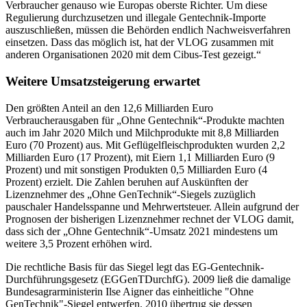
Verbraucher genauso wie Europas oberste Richter. Um diese
Regulierung durchzusetzen und illegale Gentechnik-Importe
auszuschließen, müssen die Behörden endlich Nachweisverfahren
einsetzen. Dass das möglich ist, hat der VLOG zusammen mit
anderen Organisationen 2020 mit dem Cibus-Test gezeigt.“
Weitere Umsatzsteigerung erwartet
Den größten Anteil an den 12,6 Milliarden Euro
Verbraucherausgaben für „Ohne Gentechnik“-Produkte machten
auch im Jahr 2020 Milch und Milchprodukte mit 8,8 Milliarden
Euro (70 Prozent) aus. Mit Geflügelfleischprodukten wurden 2,2
Milliarden Euro (17 Prozent), mit Eiern 1,1 Milliarden Euro (9
Prozent) und mit sonstigen Produkten 0,5 Milliarden Euro (4
Prozent) erzielt. Die Zahlen beruhen auf Auskünften der
Lizenznehmer des „Ohne GenTechnik“-Siegels zuzüglich
pauschaler Handelsspanne und Mehrwertsteuer. Allein aufgrund der
Prognosen der bisherigen Lizenznehmer rechnet der VLOG damit,
dass sich der „Ohne Gentechnik“-Umsatz 2021 mindestens um
weitere 3,5 Prozent erhöhen wird.
Die rechtliche Basis für das Siegel legt das EG-Gentechnik-
Durchführungsgesetz (EGGenTDurchfG). 2009 ließ die damalige
Bundesagrarministerin Ilse Aigner das einheitliche "Ohne
GenTechnik"-Siegel entwerfen. 2010 übertrug sie dessen