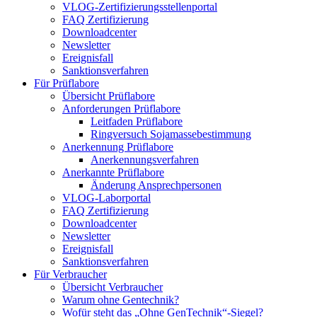
VLOG-Zertifizierungsstellenportal
FAQ Zertifizierung
Downloadcenter
Newsletter
Ereignisfall
Sanktionsverfahren
Für Prüflabore
Übersicht Prüflabore
Anforderungen Prüflabore
Leitfaden Prüflabore
Ringversuch Sojamassebestimmung
Anerkennung Prüflabore
Anerkennungsverfahren
Anerkannte Prüflabore
Änderung Ansprechpersonen
VLOG-Laborportal
FAQ Zertifizierung
Downloadcenter
Newsletter
Ereignisfall
Sanktionsverfahren
Für Verbraucher
Übersicht Verbraucher
Warum ohne Gentechnik?
Wofür steht das „Ohne GenTechnik“-Siegel?