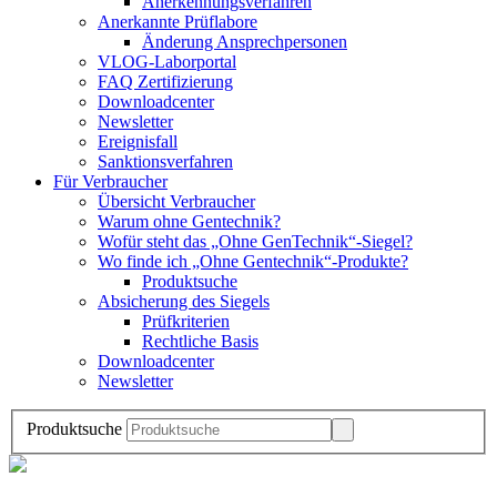
Anerkennungsverfahren
Anerkannte Prüflabore
Änderung Ansprechpersonen
VLOG-Laborportal
FAQ Zertifizierung
Downloadcenter
Newsletter
Ereignisfall
Sanktionsverfahren
Für Verbraucher
Übersicht Verbraucher
Warum ohne Gentechnik?
Wofür steht das „Ohne GenTechnik“-Siegel?
Wo finde ich „Ohne Gentechnik“-Produkte?
Produktsuche
Absicherung des Siegels
Prüfkriterien
Rechtliche Basis
Downloadcenter
Newsletter
Produktsuche