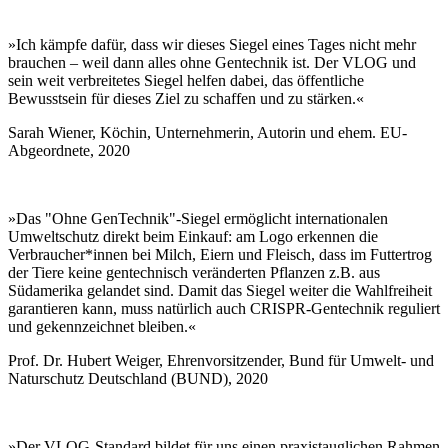
»Ich kämpfe dafür, dass wir dieses Siegel eines Tages nicht mehr
brauchen – weil dann alles ohne Gentechnik ist. Der VLOG und
sein weit verbreitetes Siegel helfen dabei, das öffentliche
Bewusstsein für dieses Ziel zu schaffen und zu stärken.«
Sarah Wiener, Köchin, Unternehmerin, Autorin und ehem. EU-
Abgeordnete, 2020
»Das "Ohne GenTechnik"-Siegel ermöglicht internationalen
Umweltschutz direkt beim Einkauf: am Logo erkennen die
Verbraucher*innen bei Milch, Eiern und Fleisch, dass im Futtertrog
der Tiere keine gentechnisch veränderten Pflanzen z.B. aus
Südamerika gelandet sind. Damit das Siegel weiter die Wahlfreiheit
garantieren kann, muss natürlich auch CRISPR-Gentechnik reguliert
und gekennzeichnet bleiben.«
Prof. Dr. Hubert Weiger, Ehrenvorsitzender, Bund für Umwelt- und
Naturschutz Deutschland (BUND), 2020
»Der VLOG-Standard bildet für uns einen praxistauglichen Rahmen