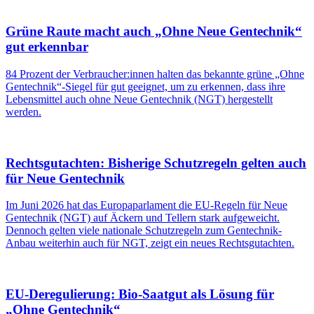
Grüne Raute macht auch „Ohne Neue Gentechnik“
gut erkennbar
84 Prozent der Verbraucher:innen halten das bekannte grüne „Ohne
Gentechnik“-Siegel für gut geeignet, um zu erkennen, dass ihre
Lebensmittel auch ohne Neue Gentechnik (NGT) hergestellt
werden.
Rechtsgutachten: Bisherige Schutzregeln gelten auch
für Neue Gentechnik
Im Juni 2026 hat das Europaparlament die EU-Regeln für Neue
Gentechnik (NGT) auf Äckern und Tellern stark aufgeweicht.
Dennoch gelten viele nationale Schutzregeln zum Gentechnik-
Anbau weiterhin auch für NGT, zeigt ein neues Rechtsgutachten.
EU-Deregulierung: Bio-Saatgut als Lösung für
„Ohne Gentechnik“