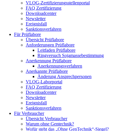
VLOG-Zertifizierungsstellenportal
FAQ Zertifizierung
Downloadcenter
Newsletter
Ereignisfall
Sanktionsverfahren
Für Prüflabore
Übersicht Prüflabore
Anforderungen Prüflabore
Leitfaden Prüflabore
Ringversuch Sojamassebestimmung
Anerkennung Prüflabore
Anerkennungsverfahren
Anerkannte Prüflabore
Änderung Ansprechpersonen
VLOG-Laborportal
FAQ Zertifizierung
Downloadcenter
Newsletter
Ereignisfall
Sanktionsverfahren
Für Verbraucher
Übersicht Verbraucher
Warum ohne Gentechnik?
Wofür steht das „Ohne GenTechnik“-Siegel?