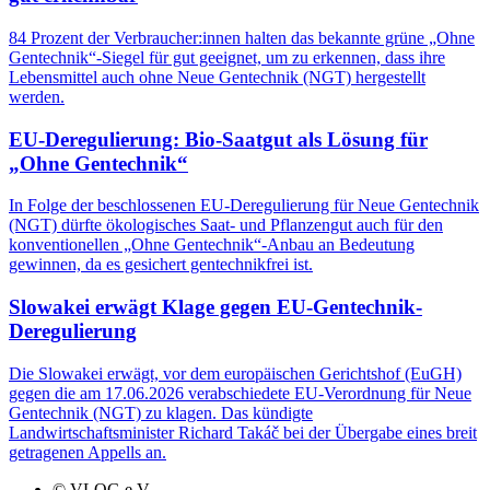
84 Prozent der Verbraucher:innen halten das bekannte grüne „Ohne
Gentechnik“-Siegel für gut geeignet, um zu erkennen, dass ihre
Lebensmittel auch ohne Neue Gentechnik (NGT) hergestellt
werden.
EU-Deregulierung: Bio-Saatgut als Lösung für
„Ohne Gentechnik“
In Folge der beschlossenen EU-Deregulierung für Neue Gentechnik
(NGT) dürfte ökologisches Saat- und Pflanzengut auch für den
konventionellen „Ohne Gentechnik“-Anbau an Bedeutung
gewinnen, da es gesichert gentechnikfrei ist.
Slowakei erwägt Klage gegen EU-Gentechnik-
Deregulierung
Die Slowakei erwägt, vor dem europäischen Gerichtshof (EuGH)
gegen die am 17.06.2026 verabschiedete EU-Verordnung für Neue
Gentechnik (NGT) zu klagen. Das kündigte
Landwirtschaftsminister Richard Takáč bei der Übergabe eines breit
getragenen Appells an.
© VLOG e.V.