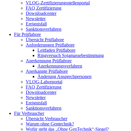
VLOG-Zertifizierungsstellenportal
FAQ Zertifizierung
Downloadcenter
Newsletter
Ereignisfall
Sanktionsverfahren
Für Prüflabore
Übersicht Prüflabore
Anforderungen Prüflabore
Leitfaden Prüflabore
Ringversuch Sojamassebestimmung
Anerkennung Prüflabore
Anerkennungsverfahren
Anerkannte Prüflabore
Änderung Ansprechpersonen
VLOG-Laborportal
FAQ Zertifizierung
Downloadcenter
Newsletter
Ereignisfall
Sanktionsverfahren
Für Verbraucher
Übersicht Verbraucher
Warum ohne Gentechnik?
Wofür steht das „Ohne GenTechnik“-Siegel?