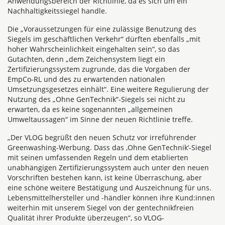
Anwendungsbereich der Richtlinie, da es sich um ein
Nachhaltigkeitssiegel handle.
Die „Voraussetzungen für eine zulässige Benutzung des
Siegels im geschäftlichen Verkehr“ dürften ebenfalls „mit
hoher Wahrscheinlichkeit eingehalten sein“, so das
Gutachten, denn „dem Zeichensystem liegt ein
Zertifizierungssystem zugrunde, das die Vorgaben der
EmpCo-RL und des zu erwartenden nationalen
Umsetzungsgesetzes einhält“. Eine weitere Regulierung der
Nutzung des „Ohne GenTechnik“-Siegels sei nicht zu
erwarten, da es keine sogenannten „allgemeinen
Umweltaussagen“ im Sinne der neuen Richtlinie treffe.
„Der VLOG begrüßt den neuen Schutz vor irreführender
Greenwashing-Werbung. Dass das ‚Ohne GenTechnik‘-Siegel
mit seinen umfassenden Regeln und dem etablierten
unabhängigen Zertifizierungssystem auch unter den neuen
Vorschriften bestehen kann, ist keine Überraschung, aber
eine schöne weitere Bestätigung und Auszeichnung für uns.
Lebensmittelhersteller und -händler können ihre Kund:innen
weiterhin mit unserem Siegel von der gentechnikfreien
Qualität ihrer Produkte überzeugen“, so VLOG-