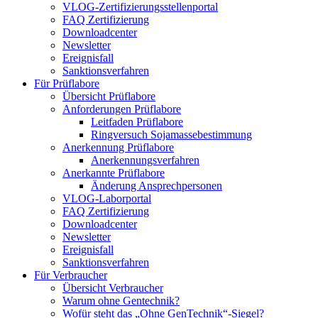
VLOG-Zertifizierungsstellenportal
FAQ Zertifizierung
Downloadcenter
Newsletter
Ereignisfall
Sanktionsverfahren
Für Prüflabore
Übersicht Prüflabore
Anforderungen Prüflabore
Leitfaden Prüflabore
Ringversuch Sojamassebestimmung
Anerkennung Prüflabore
Anerkennungsverfahren
Anerkannte Prüflabore
Änderung Ansprechpersonen
VLOG-Laborportal
FAQ Zertifizierung
Downloadcenter
Newsletter
Ereignisfall
Sanktionsverfahren
Für Verbraucher
Übersicht Verbraucher
Warum ohne Gentechnik?
Wofür steht das „Ohne GenTechnik“-Siegel?