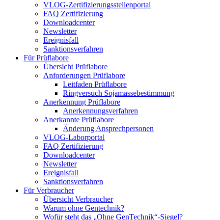
VLOG-Zertifizierungsstellenportal
FAQ Zertifizierung
Downloadcenter
Newsletter
Ereignisfall
Sanktionsverfahren
Für Prüflabore
Übersicht Prüflabore
Anforderungen Prüflabore
Leitfaden Prüflabore
Ringversuch Sojamassebestimmung
Anerkennung Prüflabore
Anerkennungsverfahren
Anerkannte Prüflabore
Änderung Ansprechpersonen
VLOG-Laborportal
FAQ Zertifizierung
Downloadcenter
Newsletter
Ereignisfall
Sanktionsverfahren
Für Verbraucher
Übersicht Verbraucher
Warum ohne Gentechnik?
Wofür steht das „Ohne GenTechnik“-Siegel?