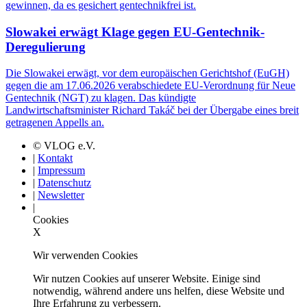
gewinnen, da es gesichert gentechnikfrei ist.
Slowakei erwägt Klage gegen EU-Gentechnik-
Deregulierung
Die Slowakei erwägt, vor dem europäischen Gerichtshof (EuGH)
gegen die am 17.06.2026 verabschiedete EU-Verordnung für Neue
Gentechnik (NGT) zu klagen. Das kündigte
Landwirtschaftsminister Richard Takáč bei der Übergabe eines breit
getragenen Appells an.
© VLOG e.V.
|
Kontakt
|
Impressum
|
Datenschutz
|
Newsletter
|
Cookies
X
Wir verwenden Cookies
Wir nutzen Cookies auf unserer Website. Einige sind
notwendig, während andere uns helfen, diese Website und
Ihre Erfahrung zu verbessern.