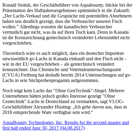
Ronald Stotish, der Geschäftsführer von Aquabounty, blickte bei der
Präsentation des Halbjahresergebnisses optimistisch in die Zukunft:
„Der Lachs-Verkauf und die Gespräche mit potentiellen Abnehmern
haben uns deutlich gezeigt, dass die Verbraucher unseren Fisch
wollen.” Allerdings wussten die kanadischen Verbraucher
vermutlich gar nicht, was da auf ihren Tisch kam. Denn in Kanada
ist die Kennzeichnung gentechnisch veränderter Lebensmittel nicht
vorgeschrieben.
Theoretisch wäre es auch möglich, dass ein deutscher Importeur
unwissentlich gv-Lachs in Kanada einkauft und den Fisch nicht –
wie in der EU vorgeschrieben – als gentechnisch verändert
kennzeichnet. Das Chemische und Veterinäruntersuchungsamt
(CVUA) Freiburg hat deshalb bereits 2014 Untersuchungen auf gv-
Lachs in sein Stichprobenprogamm aufgenommen.
Noch trägt kein Lachs das "Ohne GenTechnik"-Siegel. Mehrere
Unternehmen hätten jedoch großes Interesse gezeigt "Ohne
Gentechnik"-Lachs in Deutschland zu vermarkten, sagt VLOG-
Geschäftsführer Alexander Hissting: „Ich gehe davon aus, dass in
2018 entsprechende Ware verfügbar sein wird.“
AquaBounty Technologies, Inc. Results for the second quarter and
first half ended June 30, 2017 (04.08.2017)