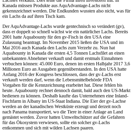
Lachses verkauft. Dies teilte die Firma ihren Investoren mit. In
Kanada müssen Produkte aus AquAdvantage-Lachs nicht
gekennzeichnet werden. Die Endkunden wussten also nicht, was für
ein Lachs da auf ihren Tisch kam.
Der AquAdvantage-Lachs wurde gentechnisch so verändert (gv),
dass er doppelt so schnell wächst wie ein natürlicher Lachs. Bereits
2001 hatte Aquabounty für den gv-Fisch in den USA eine
Zulassung beantragt. Im November 2015 ließen die USA und im
Mai 2016 auch Kanada den Lachs zum Verzehr zu. Nun hat
Aquabounty in Kanada die ersten 4,5 Tonnen Lachsfilet an einen
unbekannten Abnehmer verkauft und damit erstmals Einnahmen
verbuchen können: 45.000 Euro, denen im ersten Halbjahr 2017 3,6
Millionen Euro an Ausgaben gegenüberstanden. In den USA hatte
Anfang 2016 der Kongress beschlossen, dass der gv-Lachs erst
verkauft werden darf, wenn die Lebensmittelbehörde FDA
Vorgaben für die Kennzeichnung erarbeitet hat. Diese fehlen bis
heute. Aquabounty rechnet dennoch damit, bald auch den US-Markt
bedienen zu können. Deshalb kaufte das Unternehmen eine Inland-
Fischfarm in Albany im US-Staat Indiana. Die Eier der gv-Lachse
werden an der kanadischen Westküste erzeugt und derzeit noch
nach Panama transportiert, wo die Tiere in einer Anlage an Land
gemästet werden. Zuvor hatten Umweltschützer auf die Gefahren
für das Ökosystem verwiesen, sollte ein solcher gv-Lachs
entkommen und sich mit wilden Lachsen paaren.