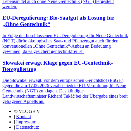
Lebensmittel auch ohne Neue Gentechnik (NGT) hergestellt
werden.
EU-Deregulierung: Bio-Saatgut als Lösung für
„Ohne Gentechnik“
In Folge der beschlossenen EU-Deregulierung für Neue Gentechnik
(NGT) dürfte ökologisches Saat- und Pflanzengut auch für den
konventionellen „Ohne Gentechnik“-Anbau an Bedeutung
gewinnen, da es gesichert gentechnikfrei ist.
Slowakei erwägt Klage gegen EU-Gentechnik-
Deregulierung
Die Slowakei erwägt, vor dem europäischen Gerichtshof (EuGH)
gegen die am 17.06.2026 verabschiedete EU-Verordnung für Neue
Gentechnik (NGT) zu klagen. Das kündigte
Landwirtschaftsminister Richard Takáč bei der Übergabe eines breit
getragenen Appells an.
© VLOG e.V.
|
Kontakt
|
Impressum
|
Datenschutz