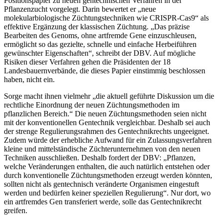
Positionspapier zu neuen gentechnischen Verfahren in der
Pflanzenzucht vorgelegt. Darin bewertet er „neue
molekularbiologische Züchtungstechniken wie CRISPR-Cas9“ als
effektive Ergänzung der klassischen Züchtung. „Das präzise
Bearbeiten des Genoms, ohne artfremde Gene einzuschleusen,
ermöglicht so das gezielte, schnelle und einfache Herbeiführen
gewünschter Eigenschaften“, schreibt der DBV. Auf mögliche
Risiken dieser Verfahren gehen die Präsidenten der 18
Landesbauernverbände, die dieses Papier einstimmig beschlossen
haben, nicht ein.
Sorge macht ihnen vielmehr „die aktuell geführte Diskussion um die
rechtliche Einordnung der neuen Züchtungsmethoden im
pflanzlichen Bereich.“ Die neuen Züchtungsmethoden seien nicht
mit der konventionellen Gentechnik vergleichbar. Deshalb sei auch
der strenge Regulierungsrahmen des Gentechnikrechts ungeeignet.
Zudem würde der erhebliche Aufwand für ein Zulassungsverfahren
kleine und mittelständische Züchterunternehmen von den neuen
Techniken ausschließen. Deshalb fordert der DBV: „Pflanzen,
welche Veränderungen enthalten, die auch natürlich entstehen oder
durch konventionelle Züchtungsmethoden erzeugt werden könnten,
sollten nicht als gentechnisch veränderte Organismen eingestuft
werden und bedürfen keiner speziellen Regulierung“. Nur dort, wo
ein artfremdes Gen transferiert werde, solle das Gentechnikrecht
greifen.