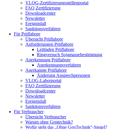
VLOG-Zertifizierungsstellenportal
FAQ Zertifizierung
Downloadcenter
Newsletter
Ereignisfall
Sanktionsverfahren
Für Prüflabore
Übersicht Prüflabore
Anforderungen Prüflabore
Leitfaden Prüflabore
Ringversuch Sojamassebestimmung
Anerkennung Prüflabore
Anerkennungsverfahren
Anerkannte Prüflabore
Änderung Ansprechpersonen
VLOG-Laborportal
FAQ Zertifizierung
Downloadcenter
Newsletter
Ereignisfall
Sanktionsverfahren
Für Verbraucher
Übersicht Verbraucher
Warum ohne Gentechnik?
Wofür steht das „Ohne GenTechnik“-Siegel?