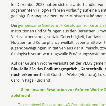
Im Dezember 2025 hatten sich die Unterhändler von
sogenannten Trilog-Verfahren vorläufig auf eine Gen
geeinigt. Europaparlament oder Ministerrat können 
Die
gemeinsame Gentechnik-Resolution zur Grünen
Institutionen und Stiftungen aus den Bereichen Umwel
Verbraucherschutz, soziale Gerechtigkeit, Landwirts
Nutztier- und Kulturpflanzenvielfalt, Lebensmittelwi
Jugendbewegungen, Initiativen aus der Klimaschutz
ökologisch verantwortungsvolle Ernährungssysteme 
Auf der Grünen Woche veranstaltet der VLOG gemei
Bio-Halle 22a
das
Podiumsgespräch „Gentechnik im
noch erkennen?“
mit Gunther Weiss (Alnatura), Luk
Carolin Pagel (Bioland).
Gemeinsame Resolution zur Grünen Woche 2
ablehnen!
Tagesspiegel Background: 45 Organisationen fo