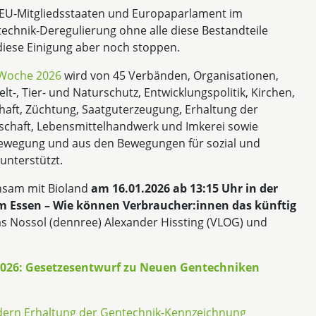
 EU-Mitgliedsstaaten und Europaparlament im
technik-Deregulierung ohne alle diese Bestandteile
diese Einigung aber noch stoppen.
 Woche 2026
wird von 45 Verbänden, Organisationen,
t-, Tier- und Naturschutz, Entwicklungspolitik, Kirchen,
chaft, Züchtung, Saatguterzeugung, Erhaltung der
rtschaft, Lebensmittelhandwerk und Imkerei sowie
bewegung und aus den Bewegungen für sozial und
unterstützt.
nsam mit Bioland
am 16.01.2026 ab 13:15 Uhr in der
 Essen – Wie können Verbraucher:innen das künftig
as Nossol (dennree) Alexander Hissting (VLOG) und
026: Gesetzesentwurf zu Neuen Gentechniken
rdern Erhaltung der Gentechnik-Kennzeichnung