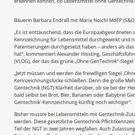
erkennen können, ob Lebensmittel ohne Gentechnik-E
Bäuerin Barbara Endraß mit Maria Noichl MdEP (S&D
„Es ist enttäuschend, dass die Europaabgeordneten 
Kennzeichnung für Lebensmittel durchgewinkt und ni
Patentierungen durchgesetzt haben – anders als das 
hat“, kommentiert Alexander Hissting, Geschäftsfüh
(VLOG), der das das grüne „Ohne GenTechnik“-Siegel f
„Jetzt müssen und werden die freiwilligen Siegel ,Oh
Kennzeichnungslücke schließen. Denn die große Mehrh
Gentechnik (NGT) Klarheit darüber, ob sie bei der He
bald selbst bei Brot, Bier, Bananen oder Babybrei Gen
Gentechnik‘-Kennzeichnung künftig noch wichtiger“.
Bisher musste bei Lebensmitteln mit Gentechnik-Zuta
werden. Diese gesetzliche Gentechnik-Pflichtkennze
Teil der NGT in zwei Jahren wegfallen. Auch Zulassu