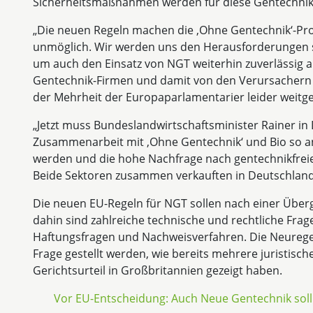
Sicherheitsmaßnahmen werden für diese Gentechnik-
„Die neuen Regeln machen die ‚Ohne Gentechnik‘-Pro
unmöglich. Wir werden uns den Herausforderungen 
um auch den Einsatz von NGT weiterhin zuverlässig 
Gentechnik-Firmen und damit von den Verursachern h
der Mehrheit der Europaparlamentarier leider weitgeh
„Jetzt muss Bundeslandwirtschaftsminister Rainer in
Zusammenarbeit mit ,Ohne Gentechnik‘ und Bio so a
werden und die hohe Nachfrage nach gentechnikfreie
Beide Sektoren zusammen verkauften in Deutschland 
Die neuen EU-Regeln für NGT sollen nach einer Über
dahin sind zahlreiche technische und rechtliche Frag
Haftungsfragen und Nachweisverfahren. Die Neuregel
Frage gestellt werden, wie bereits mehrere juristis
Gerichtsurteil in Großbritannien gezeigt haben.
Vor EU-Entscheidung: Auch Neue Gentechnik soll