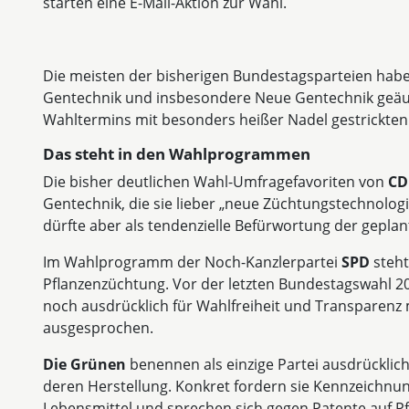
starten eine E-Mail-Aktion zur Wahl.
Die meisten der bisherigen Bundestagsparteien ha
Gentechnik und insbesondere Neue Gentechnik geäu
Wahltermins mit besonders heißer Nadel gestrickten 
Das steht in den Wahlprogrammen
Die bisher deutlichen Wahl-Umfragefavoriten von
CD
Gentechnik, die sie lieber „neue Züchtungstechnologi
dürfte aber als tendenzielle Befürwortung der gepla
Im Wahlprogramm der Noch-Kanzlerpartei
SPD
steht
Pflanzenzüchtung. Vor der letzten Bundestagswahl 20
noch ausdrücklich für Wahlfreiheit und Transparenz
ausgesprochen.
Die Grünen
benennen als einzige Partei ausdrücklic
deren Herstellung. Konkret fordern sie Kennzeichnun
Lebensmittel und sprechen sich gegen Patente auf Pf