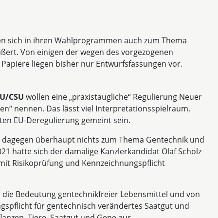
ben sich in ihren Wahlprogrammen auch zum Thema
ßert. Von einigen der wegen des vorgezogenen
Papiere liegen bisher nur Entwurfsfassungen vor.
U/CSU
wollen eine „praxistaugliche“ Regulierung Neuer
en“ nennen. Das lässt viel Interpretationsspielraum,
nten EU-Deregulierung gemeint sein.
 dagegen überhaupt nichts zum Thema Gentechnik und
21 hatte sich der damalige Kanzlerkandidat Olaf Scholz
 mit Risikoprüfung und Kennzeichnungspflicht
h die Bedeutung gentechnikfreier Lebensmittel und von
gspflicht für gentechnisch verändertes Saatgut und
lanzen, Tiere, Saatgut und Gene aus.