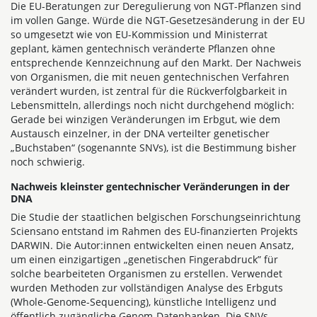
Die EU-Beratungen zur Deregulierung von NGT-Pflanzen sind
im vollen Gange. Würde die NGT-Gesetzesänderung in der EU
so umgesetzt wie von EU-Kommission und Ministerrat
geplant, kämen gentechnisch veränderte Pflanzen ohne
entsprechende Kennzeichnung auf den Markt. Der Nachweis
von Organismen, die mit neuen gentechnischen Verfahren
verändert wurden, ist zentral für die Rückverfolgbarkeit in
Lebensmitteln, allerdings noch nicht durchgehend möglich:
Gerade bei winzigen Veränderungen im Erbgut, wie dem
Austausch einzelner, in der DNA verteilter genetischer
„Buchstaben“ (sogenannte SNVs), ist die Bestimmung bisher
noch schwierig.
Nachweis kleinster gentechnischer Veränderungen in der
DNA
Die Studie der staatlichen belgischen Forschungseinrichtung
Sciensano entstand im Rahmen des EU-finanzierten Projekts
DARWIN. Die Autor:innen entwickelten einen neuen Ansatz,
um einen einzigartigen „genetischen Fingerabdruck” für
solche bearbeiteten Organismen zu erstellen. Verwendet
wurden Methoden zur vollständigen Analyse des Erbguts
(Whole-Genome-Sequencing), künstliche Intelligenz und
öffentlich zugängliche Genom-Datenbanken. Die SNVs