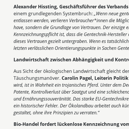
Alexander Hissting, Geschäftsführer des Verbands
einem grundlegenden Systembruch:
„Wenn neue gente
entlassen werden, verlieren Verbraucher*innen die Möglich
have, sondern die Grundlage von Vertrauen. Der einzige 
Kennzeichnungspflicht ist, dass die Gentechnik-Herstelle
dieses Vertrauen gezielt untergraben. Wenn es tatsächli
letzten verlässlichen Orientierungspunkte in Sachen Gent
Landwirtschaft zwischen Abhängigkeit und Kontro
Aus Sicht der ökologischen Landwirtschaft gleicht de
Täuschungsmanöver.
Carolin Pagel, Leiterin Politi
wird, ist in Wahrheit ein trojanisches Pferd. Unter dem 
Patente, Kontrollverlust über Saatgut und eine schleich
und Ernährungssouveränität. Das starke EU-Gentechnikrec
ein historischer Fehler. Der Ökolandbau arbeitet auch kün
gestaltet, ohne ihre Prinzipien zu verraten.“
Bio-Handel fordert lückenlose Kennzeichnung vom 