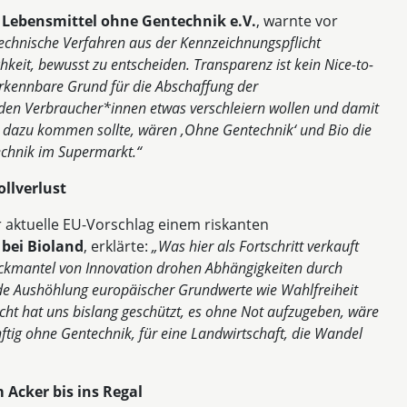
 Lebensmittel ohne Gentechnik e.V.
, warnte vor
chnische Verfahren aus der Kennzeichnungspflicht
keit, bewusst zu entscheiden. Transparenz ist kein Nice-to-
erkennbare Grund für die Abschaffung der
r den Verbraucher*innen etwas verschleiern wollen und damit
ch dazu kommen sollte, wären ‚Ohne Gentechnik‘ und Bio die
echnik im Supermarkt.“
llverlust
r aktuelle EU-Vorschlag einem riskanten
k bei Bioland
, erklärte:
„Was hier als Fortschritt verkauft
Deckmantel von Innovation drohen Abhängigkeiten durch
ende Aushöhlung europäischer Grundwerte wie Wahlfreiheit
ht hat uns bislang geschützt, es ohne Not aufzugeben, wäre
ftig ohne Gentechnik, für eine Landwirtschaft, die Wandel
Acker bis ins Regal