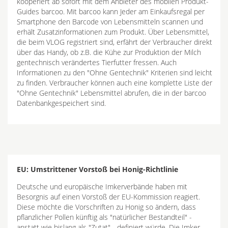
kooperiert ab sofort mit dem Anbieter des mobilen Produkt-
Guides barcoo. Mit barcoo kann Jeder am Einkaufsregal per
Smartphone den Barcode von Lebensmitteln scannen und
erhält Zusatzinformationen zum Produkt. Über Lebensmittel,
die beim VLOG registriert sind, erfährt der Verbraucher direkt
über das Handy, ob z.B. die Kühe zur Produktion der Milch
gentechnisch verändertes Tierfutter fressen. Auch
Informationen zu den "Ohne Gentechnik" Kriterien sind leicht
zu finden. Verbraucher können auch eine komplette Liste der
"Ohne Gentechnik" Lebensmittel abrufen, die in der barcoo
Datenbankgespeichert sind.
EU: Umstrittener Vorstoß bei Honig-Richtlinie
Deutsche und europäische Imkerverbände haben mit
Besorgnis auf einen Vorstoß der EU-Kommission reagiert.
Diese möchte die Vorschriften zu Honig so ändern, dass
pflanzlicher Pollen künftig als "natürlicher Bestandteil" -
anstatt wie bislang als "Zutat" - definiert würde. Die Imker